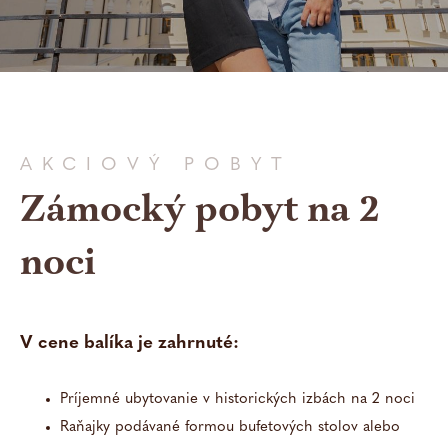
Apartmán Classic
Apartmán Superior
Svadba
Akciové
Draculo
Apartmán Dracula
AKCIOVÝ POBYT
na
pobyty
v pobyt
Apartmán Kastelán
Zámocký pobyt na 2
zámku
Spomaľt
Pobyt
Apartmán Deluxe
noci
e
pre
Unikátna
spoločne
odvážny
svadba
na
ch hostí
na
Zámok
V cene balíka je zahrnuté:
jedinečn
vo
jedinečn
om
dvojici
om
Zámok Vígľaš
Príjemné ubytovanie v historických izbách na 2 noci
mieste
mieste
Raňajky podávané formou bufetových stolov alebo