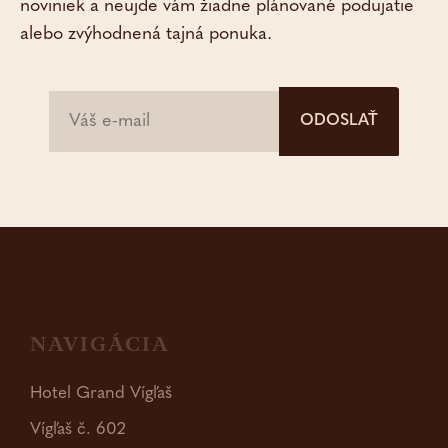
noviniek a neujde vám žiadne plánované podujatie
alebo zvýhodnená tajná ponuka.
ODOSLAŤ
NAVIGÁCIA
Hotel Grand Vígľaš
Vígľaš č. 602