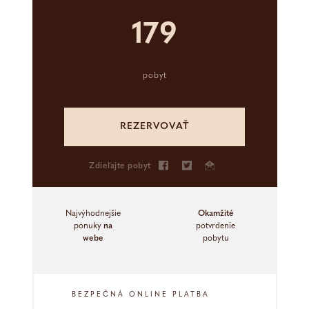
179
Kongresové priestory
Ubytovanie - kongres
pobyt
Stravovanie - kongres
REZERVOVAŤ
Aktivity - kongres
Zdieľajte pobyt
Teambuilding
Referencie od klientov
Najvýhodnejšie
Okamžité
ponuky
na
potvrdenie
webe
pobytu
Časté otázky
Nezáväzný dopyt
BEZPEČNÁ ONLINE PLATBA