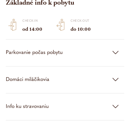
Základné info k pobytu
Dragon Bar
Zámocké menu
CHECK-IN
CHECK-OUT
od 14:00
do 10:00
Wellness
Parkovanie počas pobytu
Bazén a vírivka
Domáci miláčikovia
Sauny a relaxačná zóna
Procedúry
Info ku stravovaniu
Svadby & oslavy