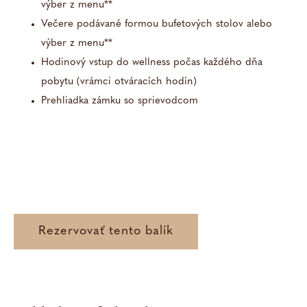
Via
História
výber z menu**
c
Via
Via
Večere podávané formou bufetových stolov alebo
Prehliadky zámku
info
c
c
výber z menu**
info
info
Hodinový vstup do wellness počas každého dňa
pobytu (vrámci otváracích hodín)
Aktivity v okolí
Prehliadka zámku so sprievodcom
Kariéra
Gastronómia
Rezervovať tento balík
Reštaurácia Anjou court
Reštaurácia Ava Simone