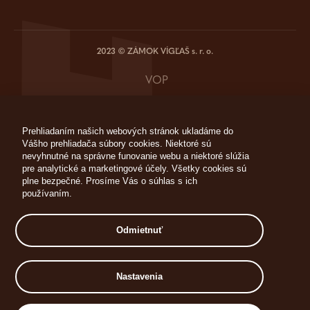
2023 © ZÁMOK VÍGĽAŠ s. r. o.
VOP
GDPR
Prehliadaním našich webových stránok ukladáme do
Vášho prehliadača súbory cookies. Niektoré sú
Cookies
nevyhnutné na správne funovanie webu a niektoré slúžia
pre analytické a marketingové účely. Všetky cookies sú
Ubytovací poriadok
plne bezpečné. Prosíme Vás o súhlas s ich
používaním.
Reklamačný poriadok
Odmietnuť
Realizácia
HORECA GROUP
Nastavenia