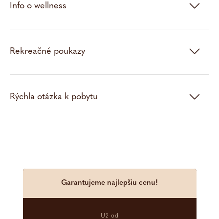
Info o wellness
Svadobný balík
Obradné miestnosti
Rekreačné poukazy
Svadobná hostina
Svadobné fotenie
Rýchla otázka k pobytu
Oslava na zámku
Časté otázky
Nezáväzný dopyt
Garantujeme najlepšiu cenu!
Kongres a event
Už od