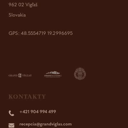
962 02 Vígľaš
Slovakia
GPS: 48.5554719 19.2996695
KONTAKTY
+421 904 994 499
recepcia@grandviglas.com