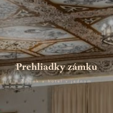
info
c
História
c
info
info
Prehliadky zámku
Aktivity v okolí
Gastronómia
Prehliadky zámku
Reštaurácia Anjou court
Zámok a hotel v jednom
Reštaurácia Ava Simone
Dragon Bar
Zámocké menu