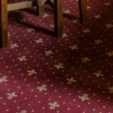
Ubytovanie - kongres
Stravovanie - kongres
Aktivity - kongres
Teambuilding
Referencie od klientov
Časté otázky
Nezáväzný dopyt
Zámocké podujatia