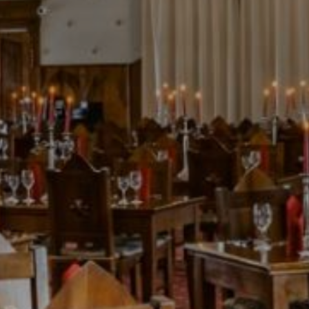
Wellness
Bazén a vírivka
Sauny a relaxačná zóna
Procedúry
Svadby & oslavy
Svadobný balík