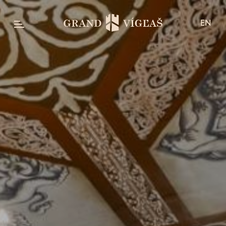
EN
Pobytové balíky
Darčekové poukazy
Izby & apartmány
Izba Classic
Izba Superior
Izba Deluxe