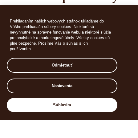
Deti od 3 do 15 rokov: cena 3 €, pedagogický dozor
Prehliadaním našich webových stránok ukladáme do
Vášho prehliadača súbory cookies. Niektoré sú
grátis.
nevyhnutné na správne funovanie webu a niektoré slúžia
Minimálny počet osôb na extra prehliadku mimo
pre analytické a marketingové účely. Všetky cookies sú
plne bezpečné. Prosíme Vás o súhlas s ich
stanovených časov musí byť minimálne 10 platiacich
používaním.
osôb. V prípade záujmu je potrebné si prehliadku
vopred nahlásiť - najneskôr 48 hodín pred
Odmietnuť
príchodom.
Nastavenia
Súhlasím
V prípade záujmu o prehliadku pre skupinu,
mimo pravidelných prehliadok, prosím