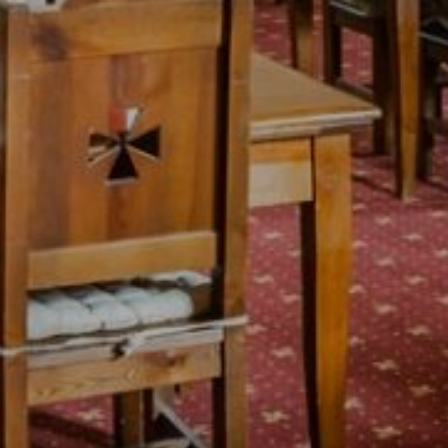
Obradné miestnosti
Svadobná hostina
Svadobné fotenie
Oslava na zámku
Časté otázky
Nezáväzný dopyt
Kongres a event
Kongresové priestory